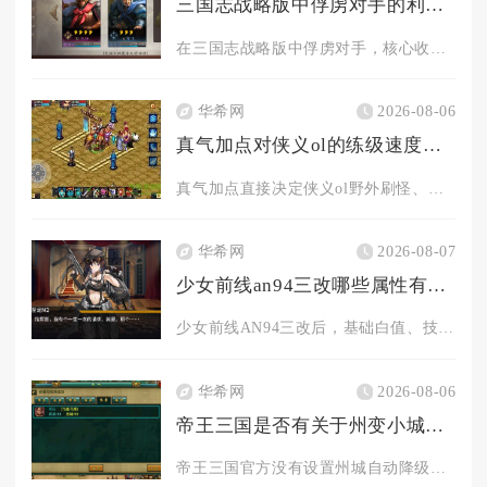
三国志战略版中俘虏对手的利益是什么
在三国志战略版中俘虏对手，核心收益集中在情报压制、地形跳板、...
华希网
2026-08-06
真气加点对侠义ol的练级速度有何影响
真气加点直接决定侠义ol野外刷怪、副本群刷的单位时间击杀数量...
华希网
2026-08-07
少女前线an94三改哪些属性有变化
少女前线AN94三改后，基础白值、技能机制、影响格效果全部得...
华希网
2026-08-06
帝王三国是否有关于州变小城的说明
帝王三国官方没有设置州城自动降级转变为小城的规则，州、郡、县...