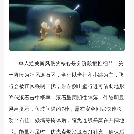
单人通关暴风眼的核心是分阶段把控细节，第
一阶段为狂风滚石区，全程以步行和小跳为主，飞
行会被狂风强制干扰，贴左侧山壁行进可借助地形
降低滚石击中概率。滚石呈周期性掉落，伴随明显
风声提示，每波间隔约7秒，需在安全间隙快速移
动至石柱、矮墙等掩体后，避免连续暴露在开阔地
带。能量不足时，优先点燃沿途石灯补充，确保后