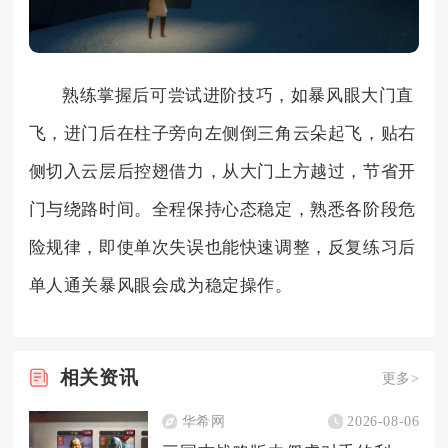
熟练掌握后可尝试进阶技巧，如暴风眼大门直
飞，进门后在柱子旁向左侧倒三角云朵起飞，贴右
侧切入云层后控翅借力，从大门上方越过，节省开
门与绕路时间。全程保持心态稳定，熟悉各阶段危
险规律，即使单次失误也能快速调整，反复练习后
单人通关暴风眼会成为稳定操作。
相关
资讯
更多>
华希网
2026-08-06