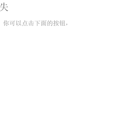
查看
应用下载中心
78.32MB
afyex交易所是一款专注于数字货币交易的综合移动应用平台，...
派币app专区
查看
应用下载中心
48.30MB
派币app专区是一款专注于数字货币领域的移动交易平台应用，为...
ft交易所官网
查看
应用下载中心
56.47MB
ft交易所官网是一款专为数字货币爱好者打造的便捷交易平台应用...
pi币官方app
查看