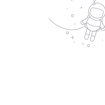
查看
应用下载中心
69.15MB
OEC交易所是一款专注于数字货币交易的移动应用平台，让您随时...
币信交易所
查看
应用下载中心
86.31MB
币信交易所是一款专注于数字货币交易的移动应用，为用户提供全面...
币赢网app
查看
应用下载中心
59.22MB
币赢网app是一款专业的数字货币交易移动应用，专注于为用户提...
币赢网官网app
查看