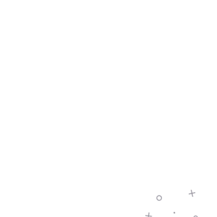
ane交易所app
查看
应用下载中心
20.60MB
ane交易所app是一款专注于数字货币交易的去中心化平台，让...
pi币app最新版
查看
应用下载中心
48.79MB
pi币app最新版是一款面向全球用户的综合性数字货币管理工具...
中币交易所苹果版
查看
应用下载中心
77.33MB
中币交易所苹果版是一款专为苹果设备用户设计的专业数字货币交易...
oec交易所