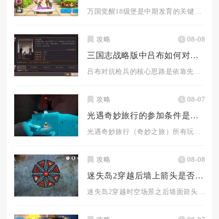
万国觉醒18级堡是中期发育的关键分水岭，同时解锁四队出征、高...
攻略
08-08
三国志战略版中吕布如何对付对方的枪兵
吕布对抗枪兵的核心思路是依靠先手爆发快速完成爆头击杀，破解箕...
攻略
08-07
光遇奇妙旅行的参加条件是什么
光遇奇妙旅行（奇妙之旅）所有玩家均可免费参与，核心门槛是完成...
攻略
08-08
迷失岛2穿越后墙上箭头是否有窍门可以解开
迷失岛2穿越时空场景之后墙面箭头机关存在固定移动规律，结合场...