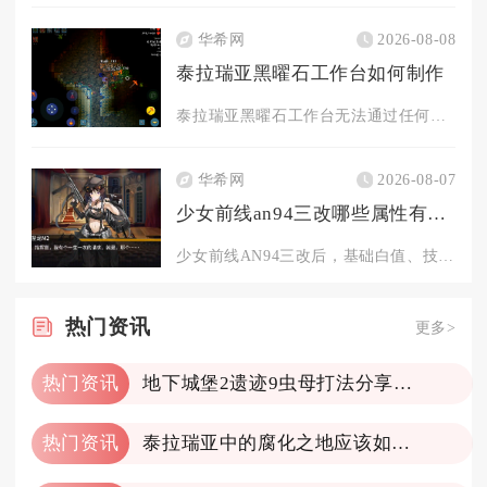
华希网
2026-08-08
泰拉瑞亚黑曜石工作台如何制作
泰拉瑞亚黑曜石工作台无法通过任何材料在制作站合成获取，只能通...
华希网
2026-08-07
少女前线an94三改哪些属性有变化
少女前线AN94三改后，基础白值、技能机制、影响格效果全部得...
热门
资讯
更多>
热门资讯
地下城堡2遗迹9虫母打法分享一下
热门资讯
泰拉瑞亚中的腐化之地应该如何开采