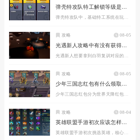
弹壳特攻队特工解锁等级是多少级
弹壳特攻队中，基础特工系统在玩家主线账号等级达到10级解锁入...
攻略
08-05
光遇新人攻略中有没有获得白羽复训的技巧
光遇新人想要拿到白羽复训对应的白鸟斗篷存在可行的实操技巧，但...
攻略
08-05
少年三国志红包有什么领取方法
少年三国志红包分为世界天降红包、军团红包、任务奖励红包、限时...
攻略
08-04
英雄联盟手游初次应该怎样选英雄
英雄联盟手游初次挑选英雄，核心思路并不是直接选择对局强度最高...