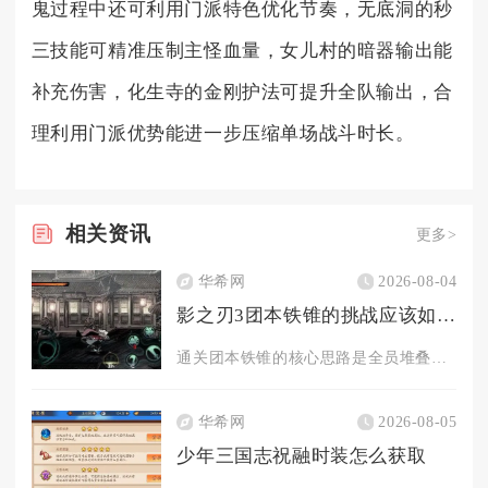
鬼过程中还可利用门派特色优化节奏，无底洞的秒
三技能可精准压制主怪血量，女儿村的暗器输出能
补充伤害，化生寺的金刚护法可提升全队输出，合
理利用门派优势能进一步压缩单场战斗时长。
相关
资讯
更多>
华希网
2026-08-04
影之刃3团本铁锥的挑战应该如何应对
通关团本铁锥的核心思路是全员堆叠负面减伤、分工控场拆分BOS...
华希网
2026-08-05
少年三国志祝融时装怎么获取