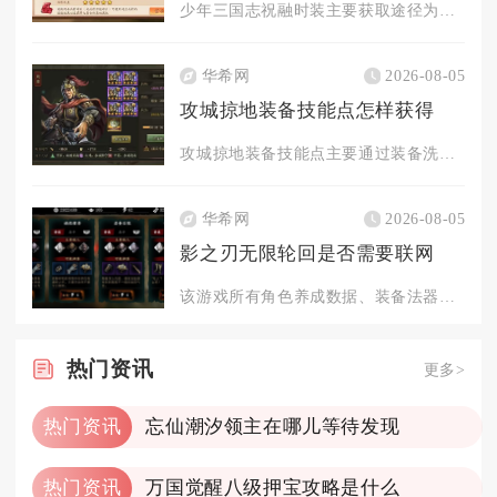
少年三国志祝融时装主要获取途径为军团商店兑换，部分特殊限时活...
华希网
2026-08-05
攻城掠地装备技能点怎样获得
攻城掠地装备技能点主要通过装备洗炼、技能升级、洗出秘技、任务...
华希网
2026-08-05
影之刃无限轮回是否需要联网
该游戏所有角色养成数据、装备法器、轮回存档、资源道具全部云端...
热门
资讯
更多>
热门资讯
忘仙潮汐领主在哪儿等待发现
热门资讯
万国觉醒八级押宝攻略是什么