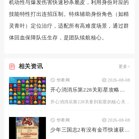
机动性与爆发伤害快速秒杀脆皮，利用身份对应的
技能特性打出连招压制。特殊辅助身份角色（如精
灵青叶）定位治疗，适配所有高难度场景，通过群
体回血保障队伍生存，是团队续航核心。
相关
资讯
更多>
华希网
2026-08-08
开心消消乐第228关彩星攻略的关键是什么
开心消消乐第228关拿到彩星的核心关键是分层控步数清障、卡翻...
华希网
2026-08-08
少年三国志2有没有金币快速获取的秘诀