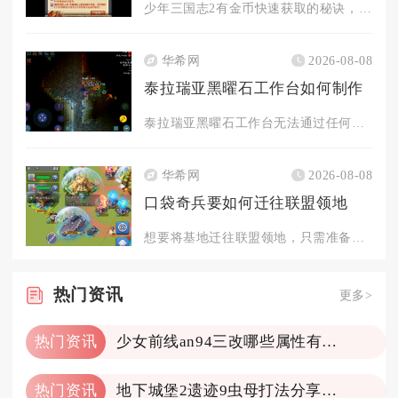
少年三国志2有金币快速获取的秘诀，核心在于日常任务拉满、限时...
华希网
2026-08-08
泰拉瑞亚黑曜石工作台如何制作
泰拉瑞亚黑曜石工作台无法通过任何材料在制作站合成获取，只能通...
华希网
2026-08-08
口袋奇兵要如何迁往联盟领地
想要将基地迁往联盟领地，只需准备领土迁城道具、满足迁城前置条...
热门
资讯
更多>
热门资讯
少女前线an94三改哪些属性有变化
热门资讯
地下城堡2遗迹9虫母打法分享一下