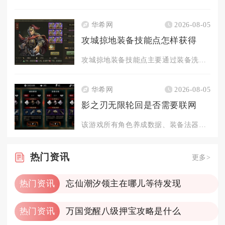
华希网
2026-08-05
攻城掠地装备技能点怎样获得
攻城掠地装备技能点主要通过装备洗炼、技能升级、洗出秘技、任务...
华希网
2026-08-05
影之刃无限轮回是否需要联网
该游戏所有角色养成数据、装备法器、轮回存档、资源道具全部云端...
热门
资讯
更多>
热门资讯
忘仙潮汐领主在哪儿等待发现
热门资讯
万国觉醒八级押宝攻略是什么