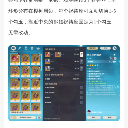
整勾玉数量的唯一依据。场地共设5个祝祷座，呈
环形分布在樱树周边，每个祝祷座可互动切换1-5
个勾玉，靠近中央的起始祝祷座固定为1个勾玉，
无需改动。