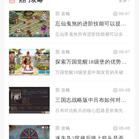
更多>
攻略
08-07
忘仙鬼煞的进阶技能可以提高实力吗
忘仙里鬼煞所有进阶技能都可以全方位实打实提升综合战力，区别只...
攻略
08-07
探索万国觉醒18级堡的优势有哪些
万国觉醒18级堡是中期发育的关键分水岭，同时解锁四队出征、高...
攻略
08-08
三国志战略版中吕布如何对付对方的枪兵
吕布对抗枪兵的核心思路是依靠先手爆发快速完成爆头击杀，破解箕...
攻略
08-08
迷失岛2穿越后墙上箭头是否有窍门可以解开