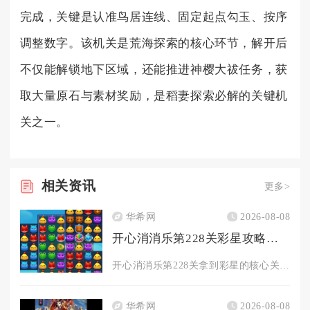
完成，关键是认准鸟居连线、固定起点勾玉、按序
调整数字。该机关是荒海探索的核心环节，解开后
不仅能解锁地下区域，还能推进神樱大祓任务，获
取大量原石与素材奖励，是稻妻探索必解的关键机
关之一。
相关
资讯
更多>
华希网
2026-08-08
开心消消乐第228关彩星攻略的关键是什么
开心消消乐第228关拿到彩星的核心关键是分层控步数清障、卡翻...
华希网
2026-08-08