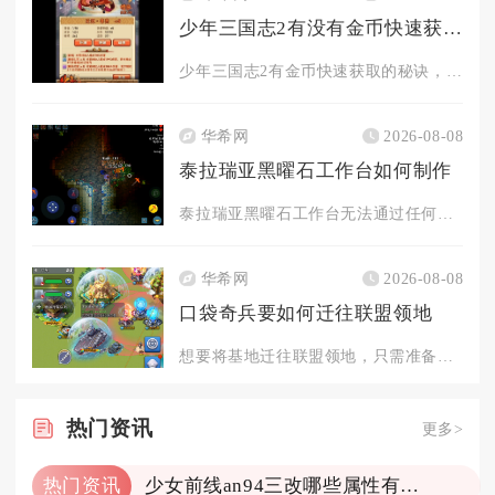
少年三国志2有没有金币快速获取的秘诀
少年三国志2有金币快速获取的秘诀，核心在于日常任务拉满、限时...
华希网
2026-08-08
泰拉瑞亚黑曜石工作台如何制作
泰拉瑞亚黑曜石工作台无法通过任何材料在制作站合成获取，只能通...
华希网
2026-08-08
口袋奇兵要如何迁往联盟领地
想要将基地迁往联盟领地，只需准备领土迁城道具、满足迁城前置条...
热门
资讯
更多>
热门资讯
少女前线an94三改哪些属性有变化