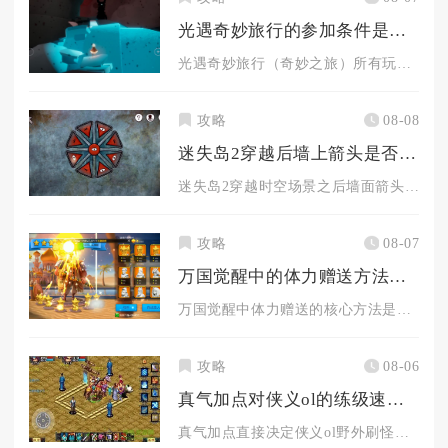
光遇奇妙旅行的参加条件是什么
光遇奇妙旅行（奇妙之旅）所有玩家均可免费参与，核心门槛是完成...
攻略
08-08
迷失岛2穿越后墙上箭头是否有窍门可以解开
迷失岛2穿越时空场景之后墙面箭头机关存在固定移动规律，结合场...
攻略
08-07
万国觉醒中的体力赠送方法是什么
万国觉醒中体力赠送的核心方法是通过好友系统互赠，每位好友每日...
攻略
08-06
真气加点对侠义ol的练级速度有何影响
真气加点直接决定侠义ol野外刷怪、副本群刷的单位时间击杀数量...