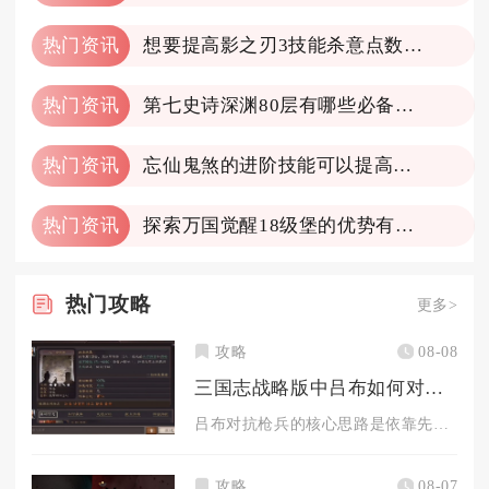
热门资讯
想要提高影之刃3技能杀意点数该怎么做
热门资讯
第七史诗深渊80层有哪些必备装备
热门资讯
忘仙鬼煞的进阶技能可以提高实力吗
热门资讯
探索万国觉醒18级堡的优势有哪些
热门
攻略
更多>
攻略
08-08
三国志战略版中吕布如何对付对方的枪兵
吕布对抗枪兵的核心思路是依靠先手爆发快速完成爆头击杀，破解箕...
攻略
08-07