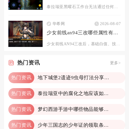
泰拉瑞亚黑曜石工作台无法通过任何材料在制作站合成获取，只能通...
华希网
2026-08-07
少女前线an94三改哪些属性有变化
少女前线AN94三改后，基础白值、技能机制、影响格效果全部得...
热门
资讯
更多>
热门资讯
地下城堡2遗迹9虫母打法分享一下
热门资讯
泰拉瑞亚中的腐化之地应该如何开采
热门资讯
梦幻西游手游中哪些物品能够轻松转化为金币
热门资讯
少年三国志的少年证的领取条件是什么