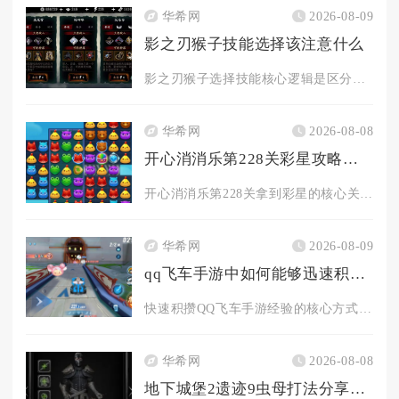
华希网
2026-08-09
影之刃猴子技能选择该注意什么
影之刃猴子选择技能核心逻辑是区分场景拆分猴戏增益、半输出、纯...
华希网
2026-08-08
开心消消乐第228关彩星攻略的关键是什么
开心消消乐第228关拿到彩星的核心关键是分层控步数清障、卡翻...
华希网
2026-08-09
qq飞车手游中如何能够迅速积累更多的经验
快速积攒QQ飞车手游经验的核心方式是叠加多层经验加成道具、优...
华希网
2026-08-08
地下城堡2遗迹9虫母打法分享一下