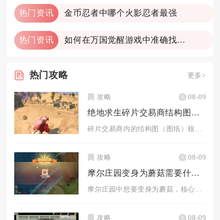
热门资讯
金币忍者中哪个火影忍者最强
热门资讯
如何在万国觉醒游戏中准确找到宝藏的位置
热门
攻略
更多>
攻略
08-09
绝地求生碎片交易商结构图能干啥
碎片交易商内的结构图（图纸）核心作用是升级成长型武器皮肤，同...
攻略
08-09
摩尔庄园变身为蘑菇需要什么步骤
摩尔庄园中想要变身为蘑菇，核心流程为先获取投掷道具变身蘑菇，...
攻略
08-09