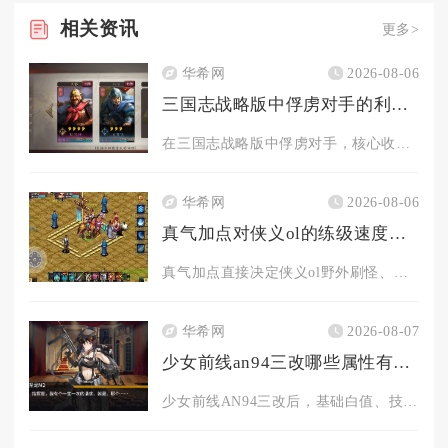
相关
资讯
更多>
华希网
2026-08-06
三国志战略版中俘虏对手的利益是什么
在三国志战略版中俘虏对手，核心收益集中在情报压制、地形跳板、...
华希网
2026-08-06
真气加点对侠义ol的练级速度有何影响
真气加点直接决定侠义ol野外刷怪、副本群刷的单位时间击杀数量...
华希网
2026-08-07
少女前线an94三改哪些属性有变化
少女前线AN94三改后，基础白值、技能机制、影响格效果全部得...