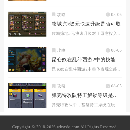
攻略
08-06
攻城掠地5元快速升级是否可取
攻城掠地5元快速升级对于愿意投入大量时间的平民玩家可取，纯休...
攻略
08-06
昆仑奴在乱斗西游2中的技能表现如何
昆仑奴在乱斗西游2中整体表现全能，兼顾前排承伤、群体控制、范...
攻略
08-05
弹壳特攻队特工解锁等级是多少级
弹壳特攻队中，基础特工系统在玩家主线账号等级达到10级解锁入...
Copyright © 2018-2026 whsxdq.com All Rights Reserved.