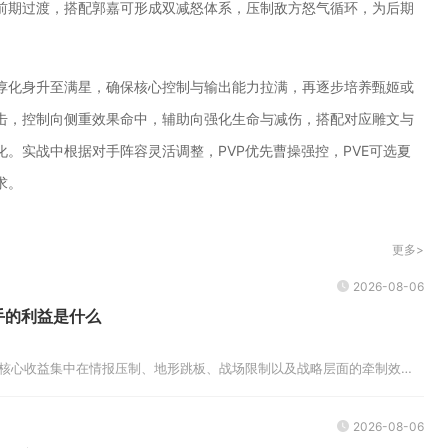
前期过渡，搭配郭嘉可形成双减怒体系，压制敌方怒气循环，为后期
惇化身升至满星，确保核心控制与输出能力拉满，再逐步培养甄姬或
击，控制向侧重效果命中，辅助向强化生命与减伤，搭配对应雕文与
。实战中根据对手阵容灵活调整，PVP优先曹操强控，PVE可选夏
求。
更多>
2026-08-06
手的利益是什么
在三国志战略版中俘虏对手，核心收益集中在情报压制、地形跳板、战场限制以及战略层面的牵制效果，并不会直接掠夺对方仓库内的存...
2026-08-06