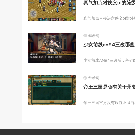
真气加点对侠义ol的练
华希网
少女前线an94三改哪
华希网
帝王三国是否有关于州