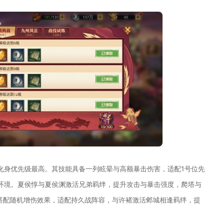
化身优先级最高。其技能具备一列眩晕与高额暴击伤害，适配1号位先
环境。夏侯惇与夏侯渊激活兄弟羁绊，提升攻击与暴击强度，爬塔与
疗搭配随机增伤效果，适配持久战阵容，与许褚激活邺城相逢羁绊，提