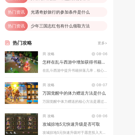
热门资讯
光遇奇妙旅行的参加条件是什么
热门资讯
少年三国志红包有什么领取方法
热门
攻略
更多>
攻略
08-06
怎样在乱斗西游中增加获得书籍的几率
在乱斗西游中提升书籍掉落几率，核心在于锁定高概率副本、抓双倍...
攻略
08-07
万国觉醒中的体力赠送方法是什么
万国觉醒中体力赠送的核心方法是通过好友系统互赠，每位好友每日...
攻略
08-06
攻城掠地5元快速升级是否可取
攻城掠地5元快速升级对于愿意投入大量时间的平民玩家可取，纯休...