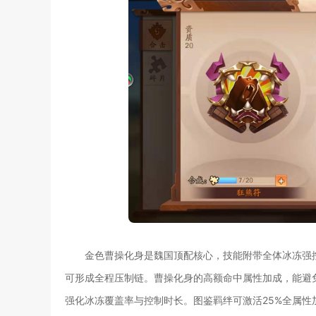
金色曹操化身是魏国顶配核心，技能附带全体冰冻强
可形成全程压制链。曹操化身的高额命中属性加成，能避
强化冰冻覆盖率与控制时长。图鉴羁绊可激活25%全属性