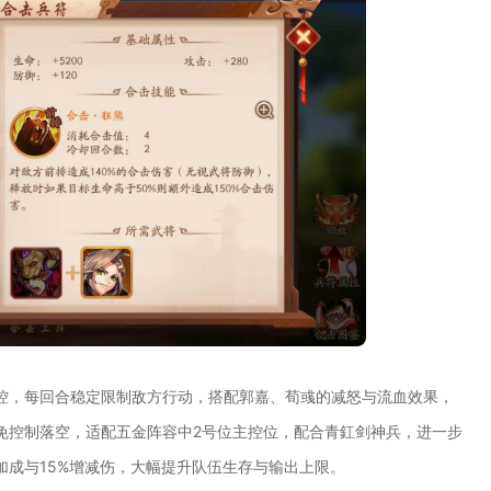
控，每回合稳定限制敌方行动，搭配郭嘉、荀彧的减怒与流血效果，
免控制落空，适配五金阵容中2号位主控位，配合青釭剑神兵，进一步
加成与15%增减伤，大幅提升队伍生存与输出上限。