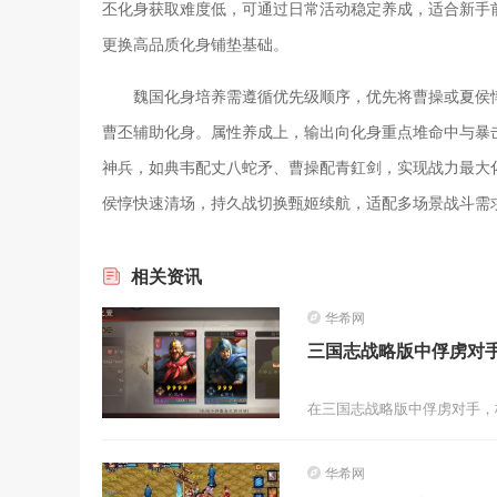
丕化身获取难度低，可通过日常活动稳定养成，适合新手
更换高品质化身铺垫基础。
魏国化身培养需遵循优先级顺序，优先将曹操或夏侯
曹丕辅助化身。属性养成上，输出向化身重点堆命中与暴
神兵，如典韦配丈八蛇矛、曹操配青釭剑，实现战力最大化
侯惇快速清场，持久战切换甄姬续航，适配多场景战斗需
相关
资讯
华希网
三国志战略版中俘虏对
华希网