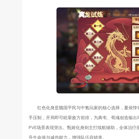
红色化身是魏国平民与中氪玩家的核心选择，夏侯惇
手压制，开局即可眩晕敌方前排，为典韦、荀彧创造输出
PVE场景表现突出。甄姬化身则主打续航辅助，全体治
升生命值与减伤能力，增强队伍容错率。