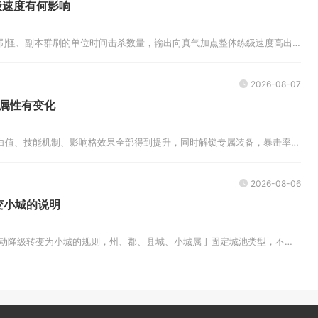
级速度有何影响
真气加点直接决定侠义ol野外刷怪、副本群刷的单位时间击杀数量，输出向真气加点整体练级速度高出均衡、防御加点三成以上，分散...
2026-08-07
些属性有变化
少女前线AN94三改后，基础白值、技能机制、影响格效果全部得到提升，同时解锁专属装备，暴击率与移动速度保持不变，其余多项...
2026-08-06
变小城的说明
帝王三国官方没有设置州城自动降级转变为小城的规则，州、郡、县城、小城属于固定城池类型，不会因为战败、繁荣度下降、城墙破损...