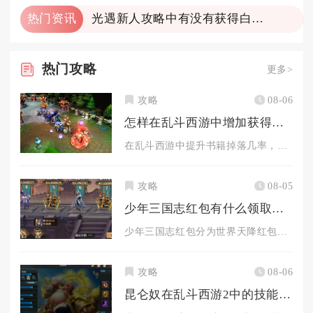
热门资讯
光遇新人攻略中有没有获得白羽复训的技巧
热门
攻略
更多>
攻略
08-06
怎样在乱斗西游中增加获得书籍的几率
在乱斗西游中提升书籍掉落几率，核心在于锁定高概率副本、抓双倍...
攻略
08-05
少年三国志红包有什么领取方法
少年三国志红包分为世界天降红包、军团红包、任务奖励红包、限时...
攻略
08-06
昆仑奴在乱斗西游2中的技能表现如何