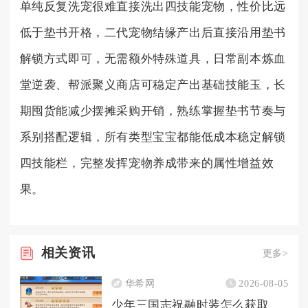
单纯反复洗宠很难直接洗出四技能宠物，性价比远
低于垫书开格，二代宠物结缘产出后直接沿用垫书
解锁方式即可，无需额外特殊道具，日常副本炼血
堂逆袭、帮派聚义商店可稳定产出基础技能玉，长
期囤货能减少摆摊采购开销，熟练掌握垫书节奏与
系别搭配逻辑，所有类型宝宝都能低成本稳定解锁
四技能栏，完整发挥宠物养成带来的属性增益效
果。
相关
资讯
更多>
华希网
2026-08-05
少年三国志祝融时装怎么获取