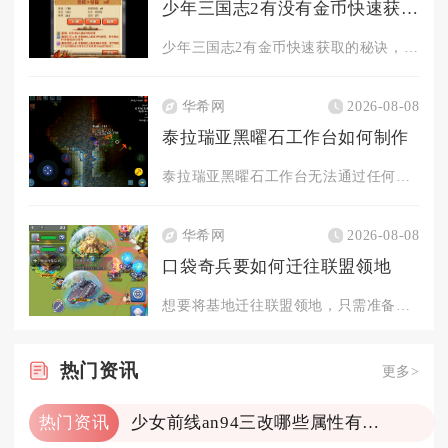
少年三国志2有没有金币快速获取的秘诀
少年三国志2有金币快速获取的秘诀，核心在于日常任务拉满、限时...
华希网
2026-08-08
泰拉瑞亚黑曜石工作台如何制作
泰拉瑞亚黑曜石工作台无法通过任何材料在制作站合成获取，只能通...
华希网
2026-08-08
口袋奇兵要如何迁往联盟领地
想要将基地迁往联盟领地，只需准备领土迁城道具、满足迁城前置条...
热门
资讯
更多>
热门资讯
少女前线an94三改哪些属性有变化