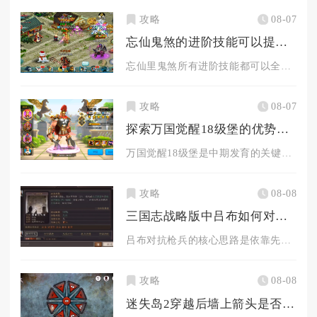
攻略
08-07
忘仙鬼煞的进阶技能可以提高实力吗
忘仙里鬼煞所有进阶技能都可以全方位实打实提升综合战力，区别只...
攻略
08-07
探索万国觉醒18级堡的优势有哪些
万国觉醒18级堡是中期发育的关键分水岭，同时解锁四队出征、高...
攻略
08-08
三国志战略版中吕布如何对付对方的枪兵
吕布对抗枪兵的核心思路是依靠先手爆发快速完成爆头击杀，破解箕...
攻略
08-08
迷失岛2穿越后墙上箭头是否有窍门可以解开