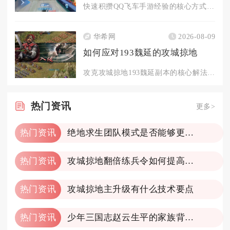
快速积攒QQ飞车手游经验的核心方式是叠加多层经验加成道具、优...
华希网
2026-08-09
如何应对193魏延的攻城掠地
攻克攻城掠地193魏延副本的核心解法是依托司马懿反制主将战法...
热门
资讯
更多>
热门资讯
绝地求生团队模式是否能够更改地图
热门资讯
攻城掠地翻倍练兵令如何提高战斗力
热门资讯
攻城掠地主升级有什么技术要点
热门资讯
少年三国志赵云生平的家族背景如何