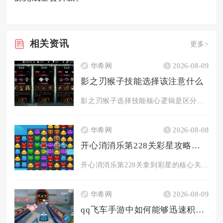
相关
资讯
更多>
华希网
2026-08-09
影之刃猴子技能选择该注意什么
影之刃猴子选择技能核心逻辑是区分场景拆分猴戏增益、半输出、纯...
华希网
2026-08-08
开心消消乐第228关彩星攻略的关键是什么
开心消消乐第228关拿到彩星的核心关键是分层控步数清障、卡翻...
华希网
2026-08-09
qq飞车手游中如何能够迅速积累更多的经验