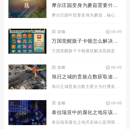
摩尔庄园变身为蘑菇需要什么步骤
摩尔庄园中想要变身为蘑菇，核心流程为先获取投掷道具变身蘑菇，...
攻略
08-09
万国觉醒旗子卡顿怎么解决较好
万国觉醒旗子卡顿最优解决思路是先开启游戏简化模式搭配画面参数...
攻略
08-09
旭日之城的贵族点数获取途径有哪些
旭日之城贵族点数主要分为付费直充消费、联盟福利领取、限时主题...
攻略
08-08
泰拉瑞亚中的腐化之地应该如何开采
泰拉瑞亚腐化之地开采核心是用噩梦镐/恶魔镐直接挖、炸药爆破或...