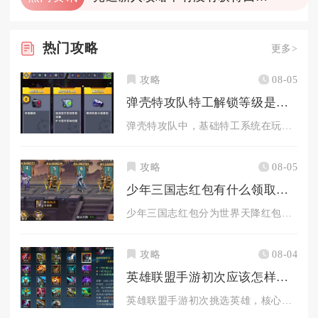
热门
攻略
更多>
攻略
08-05
弹壳特攻队特工解锁等级是多少级
弹壳特攻队中，基础特工系统在玩家主线账号等级达到10级解锁入...
攻略
08-05
少年三国志红包有什么领取方法
少年三国志红包分为世界天降红包、军团红包、任务奖励红包、限时...
攻略
08-04
英雄联盟手游初次应该怎样选英雄
英雄联盟手游初次挑选英雄，核心思路并不是直接选择对局强度最高...