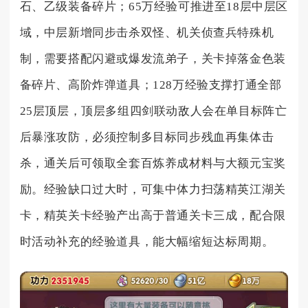
石、乙级装备碎片；65万经验可推进至18层中层区
域，中层新增同步击杀双怪、机关侦查兵特殊机
制，需要搭配闪避或爆发流弟子，关卡掉落金色装
备碎片、高阶炸弹道具；128万经验支撑打通全部
25层顶层，顶层多组四剑联动敌人会在单目标阵亡
后暴涨攻防，必须控制多目标同步残血再集体击
杀，通关后可领取全套百炼养成材料与大额元宝奖
励。经验缺口过大时，可集中体力扫荡精英江湖关
卡，精英关卡经验产出高于普通关卡三成，配合限
时活动补充的经验道具，能大幅缩短达标周期。