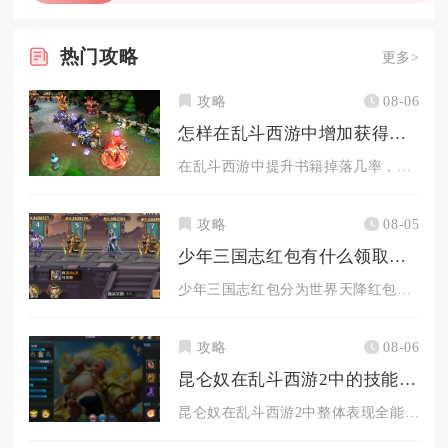
热门
攻略
更多>
攻略
08-06
怎样在乱斗西游中增加获得书籍的几率
在乱斗西游中提升书籍掉落几率，核心在于锁定高概率副本、抓双倍...
攻略
08-05
少年三国志红包有什么领取方法
少年三国志红包分为世界天降红包、军团红包、任务奖励红包、限时...
攻略
08-06
昆仑奴在乱斗西游2中的技能表现如何
昆仑奴在乱斗西游2中整体表现全能，兼顾前排承伤、群体控制、范...