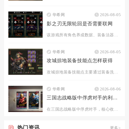
华希网
2026-08-05
影之刃无限轮回是否需要联网
该游戏所有角色养成数据、装备法器、轮回存档、资源道具全部云端...
华希网
2026-08-05
攻城掠地装备技能点怎样获得
攻城掠地装备技能点主要通过装备洗炼、技能升级、洗出秘技、任务...
华希网
2026-08-06
三国志战略版中俘虏对手的利益是什么
在三国志战略版中俘虏对手，核心收益集中在情报压制、地形跳板、...
热门
资讯
更多>