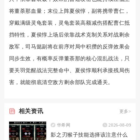
将董荼那血量；末位上阵夏侯惇，副将携带曹仁，
穿戴满级灵龟套装，灵龟套装高额减伤搭配曹仁抵
挡特性，夏侯惇上场后依靠战术克制关系对战剩余
敌军，司马懿副将在前序对局中积攒的反弹效果会
同步生效，有概率反弹董荼那的核心混乱战法，只
要关羽觉醒战法完整命中、夏侯惇顺利承接残局伤
害，就能彻底清空敌方剩余部队完成通关。
相关
资讯
更多>
华希网
2026-08-09
影之刃猴子技能选择该注意什么