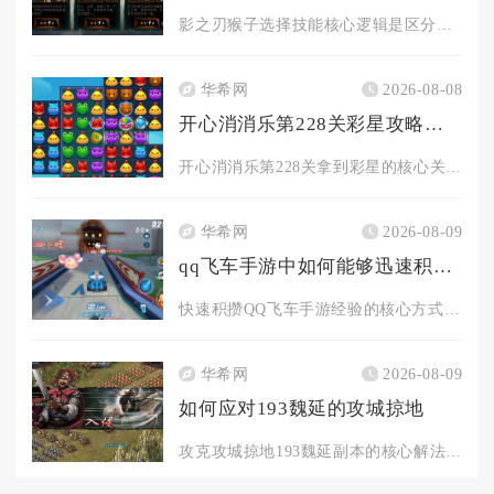
影之刃猴子选择技能核心逻辑是区分场景拆分猴戏增益、半输出、纯...
华希网
2026-08-08
开心消消乐第228关彩星攻略的关键是什么
开心消消乐第228关拿到彩星的核心关键是分层控步数清障、卡翻...
华希网
2026-08-09
qq飞车手游中如何能够迅速积累更多的经验
快速积攒QQ飞车手游经验的核心方式是叠加多层经验加成道具、优...
华希网
2026-08-09
如何应对193魏延的攻城掠地
攻克攻城掠地193魏延副本的核心解法是依托司马懿反制主将战法...