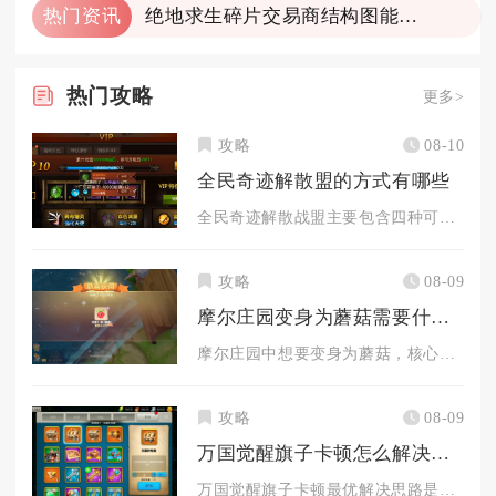
热门资讯
绝地求生碎片交易商结构图能干啥
热门
攻略
更多>
攻略
08-10
全民奇迹解散盟的方式有哪些
全民奇迹解散战盟主要包含四种可行方式，分别为盟主直接手动解散...
攻略
08-09
摩尔庄园变身为蘑菇需要什么步骤
摩尔庄园中想要变身为蘑菇，核心流程为先获取投掷道具变身蘑菇，...
攻略
08-09
万国觉醒旗子卡顿怎么解决较好
万国觉醒旗子卡顿最优解决思路是先开启游戏简化模式搭配画面参数...