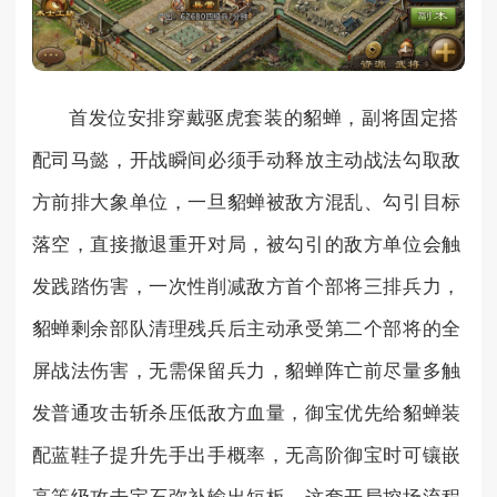
首发位安排穿戴驱虎套装的貂蝉，副将固定搭
配司马懿，开战瞬间必须手动释放主动战法勾取敌
方前排大象单位，一旦貂蝉被敌方混乱、勾引目标
落空，直接撤退重开对局，被勾引的敌方单位会触
发践踏伤害，一次性削减敌方首个部将三排兵力，
貂蝉剩余部队清理残兵后主动承受第二个部将的全
屏战法伤害，无需保留兵力，貂蝉阵亡前尽量多触
发普通攻击斩杀压低敌方血量，御宝优先给貂蝉装
配蓝鞋子提升先手出手概率，无高阶御宝时可镶嵌