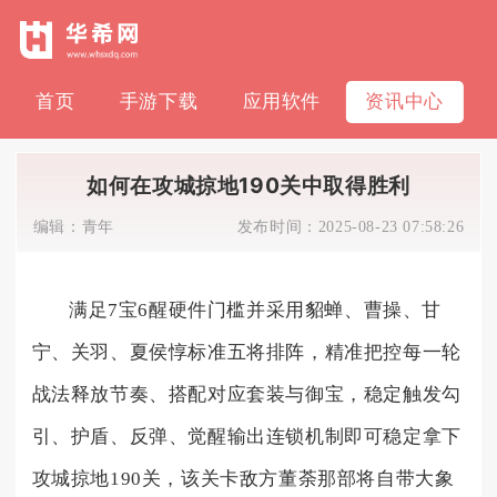
首页
手游下载
应用软件
资讯中心
如何在攻城掠地190关中取得胜利
编辑：
青年
发布时间：
2025-08-23 07:58:26
满足7宝6醒硬件门槛并采用貂蝉、曹操、甘
宁、关羽、夏侯惇标准五将排阵，精准把控每一轮
战法释放节奏、搭配对应套装与御宝，稳定触发勾
引、护盾、反弹、觉醒输出连锁机制即可稳定拿下
攻城掠地190关，该关卡敌方董荼那部将自带大象