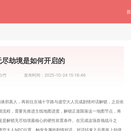
首
无尽劫境是如何开启的
白竹
发布时间：
2025-10-24 15:16:46
的诛邪真人，再前往京城十字路与虚空大人完成剧情对话解锁，之后依
锁流程，需要先推进主线地图进度，解锁正道陨落这一地图节点，将
这是解锁无尽劫境最核心的硬性前置条件。在完成这场首领战斗之
虚空大人NPC位置，触发专属的剧情对话，对话结束之后界面上劫境