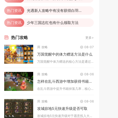
热门资讯
光遇新人攻略中有没有获得白羽复训的技巧
热门资讯
少年三国志红包有什么领取方法
热门
攻略
更多>
攻略
08-07
万国觉醒中的体力赠送方法是什么
万国觉醒中体力赠送的核心方法是通过好友系统互赠，每位好友每日...
攻略
08-06
怎样在乱斗西游中增加获得书籍的几率
在乱斗西游中提升书籍掉落几率，核心在于锁定高概率副本、抓双倍...
攻略
08-06
攻城掠地5元快速升级是否可取
攻城掠地5元快速升级对于愿意投入大量时间的平民玩家可取，纯休...