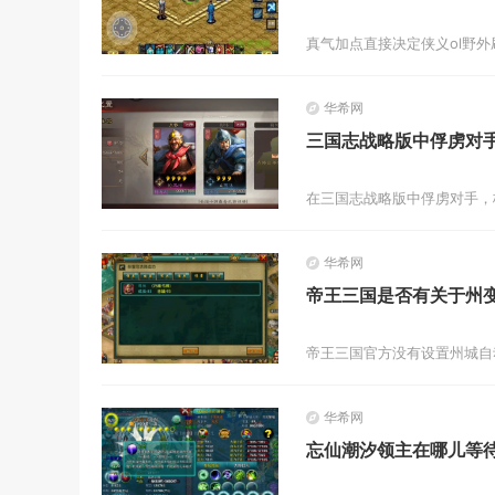
华希网
三国志战略版中俘虏对
华希网
帝王三国是否有关于州
华希网
忘仙潮汐领主在哪儿等