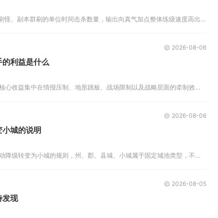
真气加点直接决定侠义ol野外刷怪、副本群刷的单位时间击杀数量，输出向真气加点整体练级速度高出均衡、防御加点三成以上，分散...
2026-08-06
手的利益是什么
在三国志战略版中俘虏对手，核心收益集中在情报压制、地形跳板、战场限制以及战略层面的牵制效果，并不会直接掠夺对方仓库内的存...
2026-08-06
变小城的说明
帝王三国官方没有设置州城自动降级转变为小城的规则，州、郡、县城、小城属于固定城池类型，不会因为战败、繁荣度下降、城墙破损...
2026-08-05
待发现