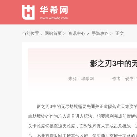
当前位置：
网站首页
资讯中心
手游攻略
正文
影之刃3中的
来源：
华希网
作者：
砚书-
影之刃3中的无尽劫境需要先通关正道陨落逆天难度
靠劫境铃铛作为准入道具进入玩法。想要顺利完成前置解
关卡难度切换至逆天难度，面对诛邪真人完成击杀挑战，
后，不要直接返回主城其他区域，优先前往京城十字路的