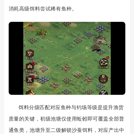
消耗高级饵料尝试稀有鱼种。
饵料分级匹配对应鱼种与钓场等级是提升渔货
质量的关键，初级池塘仅使用蚯蚓即可覆盖全部普
通鱼类，池塘升至二级解锁沙蚕饵料，对应产出中