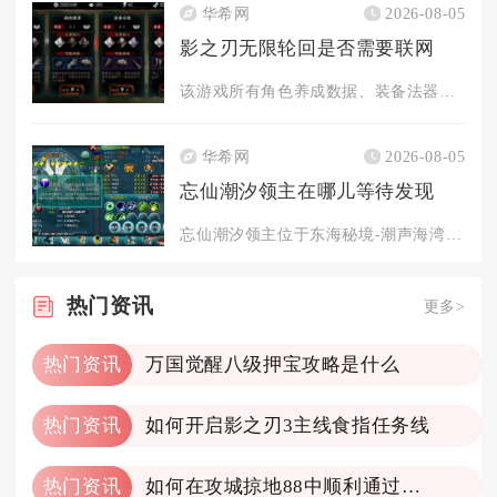
华希网
2026-08-05
影之刃无限轮回是否需要联网
该游戏所有角色养成数据、装备法器、轮回存档、资源道具全部云端...
华希网
2026-08-05
忘仙潮汐领主在哪儿等待发现
忘仙潮汐领主位于东海秘境-潮声海湾深处，需完成前置任务并在特...
热门
资讯
更多>
热门资讯
万国觉醒八级押宝攻略是什么
热门资讯
如何开启影之刃3主线食指任务线
热门资讯
如何在攻城掠地88中顺利通过典韦关卡