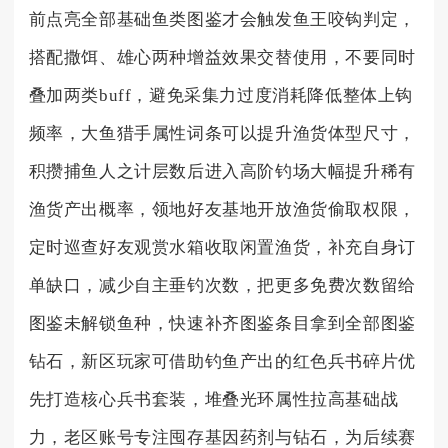
前点亮全部基础鱼类图鉴才会触发鱼王咬钩判定，
搭配撒饵、雄心两种增益效果交替使用，不要同时
叠加两类buff，避免采集力过度消耗降低整体上钩
频率，大鱼猎手属性词条可以提升渔货体型尺寸，
积攒捕鱼人之计层数后进入高阶钓场大幅提升稀有
渔货产出概率，领地好友基地开放渔货偷取权限，
定时巡查好友观赏水箱收取闲置渔货，补充自身订
单缺口，减少自主垂钓次数，把更多免费次数留给
图鉴未解锁鱼种，快速补齐图鉴条目拿到全部图鉴
钻石，新区玩家可借助钓鱼产出的红色兵书碎片优
先打造核心兵书套装，堆叠光环属性拉高基础战
力，老区账号专注囤存基因药剂与钻石，为后续赛