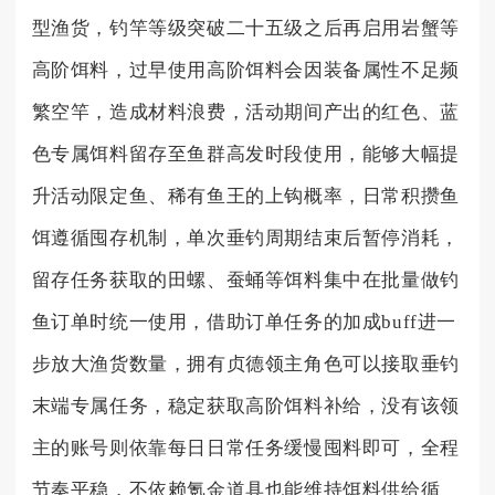
型渔货，钓竿等级突破二十五级之后再启用岩蟹等
高阶饵料，过早使用高阶饵料会因装备属性不足频
繁空竿，造成材料浪费，活动期间产出的红色、蓝
色专属饵料留存至鱼群高发时段使用，能够大幅提
升活动限定鱼、稀有鱼王的上钩概率，日常积攒鱼
饵遵循囤存机制，单次垂钓周期结束后暂停消耗，
留存任务获取的田螺、蚕蛹等饵料集中在批量做钓
鱼订单时统一使用，借助订单任务的加成buff进一
步放大渔货数量，拥有贞德领主角色可以接取垂钓
末端专属任务，稳定获取高阶饵料补给，没有该领
主的账号则依靠每日日常任务缓慢囤料即可，全程
节奏平稳，不依赖氪金道具也能维持饵料供给循