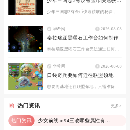
少年三国志2有没有金币快速获取的秘诀
少年三国志2有金币快速获取的秘诀，核心在于日常任务拉满、限时...
华希网
2026-08-08
泰拉瑞亚黑曜石工作台如何制作
泰拉瑞亚黑曜石工作台无法通过任何材料在制作站合成获取，只能通...
华希网
2026-08-08
口袋奇兵要如何迁往联盟领地
想要将基地迁往联盟领地，只需准备领土迁城道具、满足迁城前置条...
热门
资讯
更多>
热门资讯
少女前线an94三改哪些属性有变化