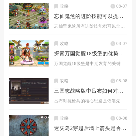
攻略
08-07
忘仙鬼煞的进阶技能可以提高实力吗
忘仙里鬼煞所有进阶技能都可以全方位实打实提升综合战力，区别只...
攻略
08-07
探索万国觉醒18级堡的优势有哪些
万国觉醒18级堡是中期发育的关键分水岭，同时解锁四队出征、高...
攻略
08-08
三国志战略版中吕布如何对付对方的枪兵
吕布对抗枪兵的核心思路是依靠先手爆发快速完成爆头击杀，破解箕...
攻略
08-08
迷失岛2穿越后墙上箭头是否有窍门可以解开