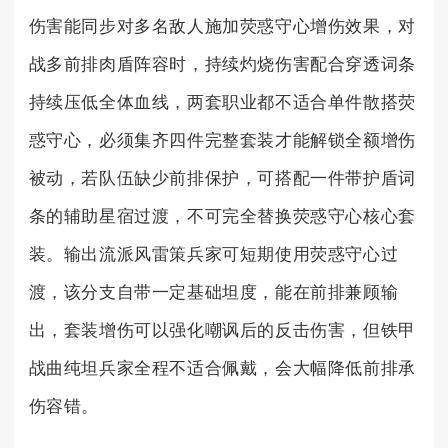
伤害能同步对多名敌人施加荧惑守心增伤效果，对
战多前排肉盾阵容时，持续灼烧伤害配合穿透词条
持续压低全体血线，两套职业都不适合单件散搭荧
惑守心，必须集齐四件完整套装才能解锁全额增伤
被动，若队伍缺少前排保护，可搭配一件带护盾词
条的辅助星宿过渡，不可完全替换荧惑守心核心套
装。输出流派风雷策兵家可短期使用荧惑守心过
渡，该分支自带一定基础坦度，能在前排兼顾输
出，套装增伤可以强化嘲讽后的反击伤害，但铁甲
战曲纯坦兵家全程不适合佩戴，会大幅降低前排承
伤容错。