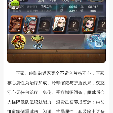
医家、纯防御道家完全不适合荧惑守心，医家
核心属性为治疗加成、冷却缩减与护盾效果，荧惑
守心无任何治疗、免伤、受疗增幅词条，佩戴后会
大幅降低队伍续航能力，浪费星宿养成资源；纯防
御道家侧重减伤、闪避、抗暴属性，套装输出词条