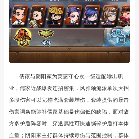
儒家与阴阳家为荧惑守心次一级适配输出职
业，儒家近战爆发连招密集，风雅颂流派单次大招
多段伤害可以完整吃满套装增伤，套装提供的暴击
伤害词条能弥补儒家基础暴伤偏低的缺陷，面对敌
方多护盾阵容时，穿透属性可快速撕碎护盾打本体
血量；阴阳家主打群体持续毒伤与范围控制，群体