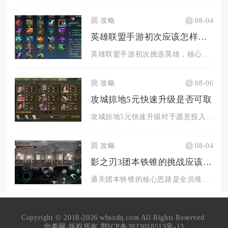
攻略
08-04
英雄联盟手游初次应该怎样选英雄
英雄联盟手游初次挑选英雄，核心思路并不是直接选择对局强度最高...
攻略
08-06
攻城掠地5元快速升级是否可取
攻城掠地5元快速升级对于愿意投入大量时间的平民玩家可取，纯休...
攻略
08-04
影之刃3团本铁锥的挑战应该如何应对
通关团本铁锥的核心思路是全员堆叠负面减伤、分工控场拆分BOS...
Copyright © 2018-2026 whsxdq.com All Rights Reserved.
华希网 版权所有
鄂ICP备2023018513号-13