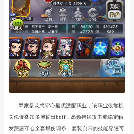
墨家是荧惑守心最优适配职业，该职业依靠机
关傀儡叠加多层输出buff，高频持续攻击能稳定触
发荧惑守心全套增伤词条，套装自带的技能穿透可