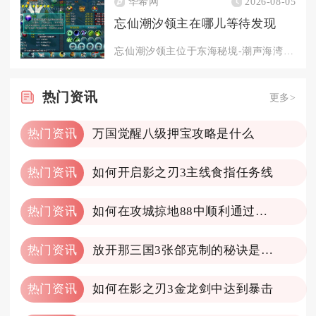
华希网
2026-08-05
忘仙潮汐领主在哪儿等待发现
忘仙潮汐领主位于东海秘境-潮声海湾深处，需完成前置任务并在特...
热门
资讯
更多>
热门资讯
万国觉醒八级押宝攻略是什么
热门资讯
如何开启影之刃3主线食指任务线
热门资讯
如何在攻城掠地88中顺利通过典韦关卡
热门资讯
放开那三国3张郃克制的秘诀是什么
热门资讯
如何在影之刃3金龙剑中达到暴击