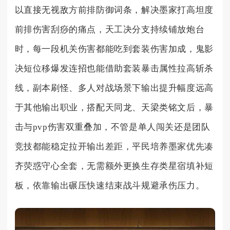
以直接无视敌方前排防御词条，解决墨家打高坦度
前排伤害刮痧的痛点，天工决分支持续铺放炮台
时，每一段机关伤害都能吃到套装伤害加成，鬼影
决短位移爆发连招也能借助套装暴击属性拉高斩杀
线，副本刷怪、多人对战场景下输出提升幅度远高
于其他输出职业，搭配天同龙、天梁类铭文后，暴
击与pvp伤害双重叠加，不管是单人闯关还是团队
竞技都能稳定拉开输出差距，平民培养墨家优先凑
齐荧惑守心全套，无需额外更换生存类星宿填补短
板，依靠输出碾压快速结束战斗规避承伤压力。