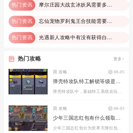
热门资讯
摩尔庄园大战玄冰妖风需要多长时间才能通关
热门资讯
忘仙宠物罗刹鬼王合技能需要注意什么
热门资讯
光遇新人攻略中有没有获得白羽复训的技巧
热门
攻略
更多>
攻略
08-05
弹壳特攻队特工解锁等级是多少级
弹壳特攻队中，基础特工系统在玩家主线账号等级达到10级解锁入...
攻略
08-05
少年三国志红包有什么领取方法
少年三国志红包分为世界天降红包、军团红包、任务奖励红包、限时...