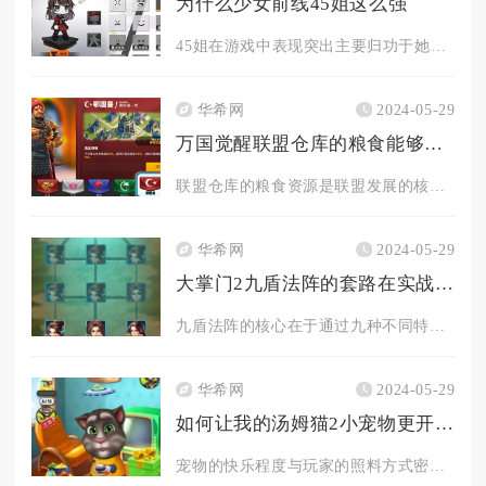
为什么少女前线45姐这么强
45姐在游戏中表现突出主要归功于她独特的技能组合和战术定位。...
华希网
2024-05-29
万国觉醒联盟仓库的粮食能够用来做什么呢
联盟仓库的粮食资源是联盟发展的核心战略物资之一，其用途不仅限...
华希网
2024-05-29
大掌门2九盾法阵的套路在实战中如何应用
九盾法阵的核心在于通过九种不同特性的防御技能或辅助技能构建攻...
华希网
2024-05-29
如何让我的汤姆猫2小宠物更开心玩耍
宠物的快乐程度与玩家的照料方式密切相关。及时满足宠物的基本需...