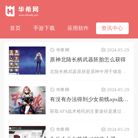
首页
手游下载
应用软件
资讯中心
华希网
2024-05-29
原神北陆长柄武器胚胎怎么获得
北陆长柄武器原胚是原神中用于锻造四星长柄武器的关键材料，其获...
华希网
2024-05-29
有没有办法得到少女前线aps战术枪托呢
获取APS战术枪托的主要途径是通过夜战关卡9-4N的专属掉落...
华希网
2024-05-29