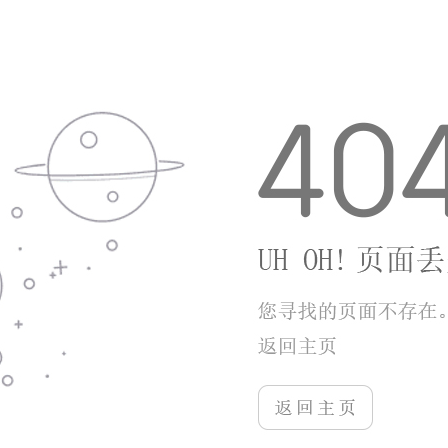
应用优势
霞山发布所有内容均为官方一手采编，政策、
通知、办事路径不存在转述偏差，遇到补贴申领、
证件办理、应急通知时，以APP内内容为准更稳
妥；政务服务入口做了本地化聚合，不用跳转粤省
事、广东政务服务网多个页面，在服务板块就能直
达对应事项的线上办理入口与线下办理地址、咨询
电话；推送逻辑可自定义，用户能自主关闭非必要
资讯推送，只保留应急通知、订阅街道消息、留言
办结提醒三类推送，避免信息打扰；更新迭代贴合
本地需求，会根据霞山新增便民服务、社区活动、
政策调整及时上线对应栏目，线下政务一体机可办