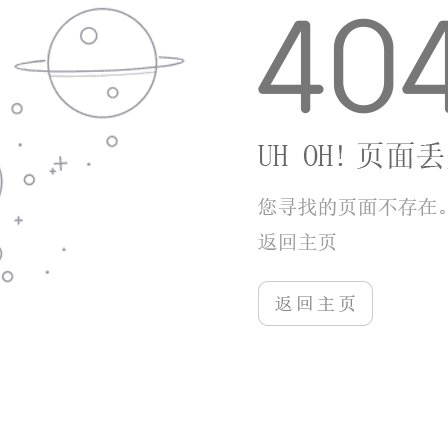
蛮荒神途是兼顾休闲与打宝的复古神途手游，
操作适配手机触屏，虚拟摇杆搭配快捷技能键，新
手简单熟悉即可上手各类关卡战斗。养成节奏平缓
不逼肝，离线挂机机制降低日常时间成本，装备全
靠打的设定让零氪散人拥有完整成长路线。行会攻
城、跨服BOSS等多人玩法丰富社交体验，分层地
图与段位系统持续提供长期探索目标，各类免费福
利覆盖升级、锻造、坐骑养成全阶段，没有繁杂氪
金套路，适合喜欢复古传奇、偏爱自由打宝、碎片
化游玩的玩家长期体验。